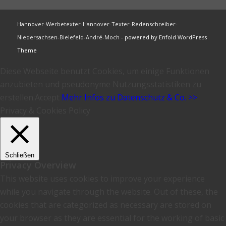
Hannover-Werbetexter-Hannover-Texter-Redenschreiber-
Niedersachsen-Bielefeld-André-Moch -
powered by Enfold WordPress
Theme
Diese Webseite benutzt Cookies, um einige Funktionen
anzubieten und pseudonyme Nutzungsstatistiken zu
erstellen.
Accept
Mehr Infos zu Datenschutz & Co. >>
Privacy & Cookies Policy
Schließen
Privacy Overview
This website uses cookies to improve your experience
while you navigate through the website. Out of these, the
cookies that are categorized as necessary are stored on
your browser as they are essential for the working of basic